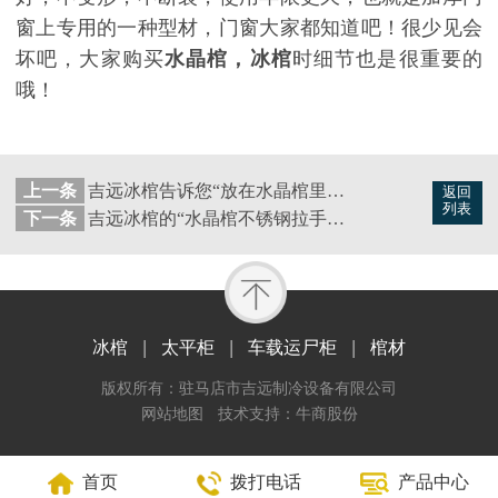
窗上专用的一种型材，门窗大家都知道吧！很少见会
坏吧，大家购买
水晶棺，冰棺
时细节也是很重要的
哦！
上一条
吉远冰棺告诉您“放在水晶棺里的尸体肚子膨胀”是什么原因？
返回
列表
下一条
吉远冰棺的“水晶棺不锈钢拉手”比较好
冰棺
太平柜
车载运尸柜
棺材
版权所有：驻马店市吉远制冷设备有限公司
网站地图
技术支持：牛商股份
首页
拨打电话
产品中心